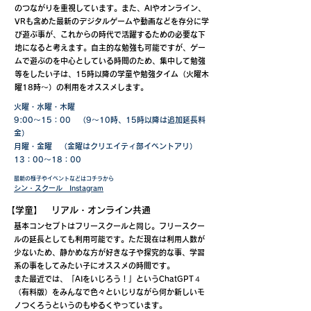
のつながりを重視しています。また、AIやオンライン、
VRも含めた最新のデジタルゲームや動画などを存分に学
び遊ぶ事が、これからの時代で活躍するための必要な下
地になると考えます。自主的な勉強も可能ですが、ゲー
ムで遊ぶのを中心としている時間のため、集中して勉強
等をしたい子は、15時以降の学童や勉強タイム（火曜木
曜18時～）の利用をオススメします。
火曜・水曜・木曜
​9:00～15：00 （9～10時、15時以降は追加延長料
金）
月曜・金曜 （金曜はクリエイティ部イベントアリ）
13：00～18：00
最新の様子やイベントなどはコチラから
​シン・スクール Instagram
【学童】 リアル・オンライン共通
基本コンセプトはフリースクールと同じ。フリースクー
ルの延長としても利用可能です。ただ現在は利用人数が
少ないため、静かめな方が好きな子や探究的な事、学習
系の事をしてみたい子にオススメの時間です。
​また最近では、「AIをいじろう！」というChatGPT４
（有料版）をみんなで色々といじりながら何か新しいモ
ノつくろうというのもゆるくやっています。