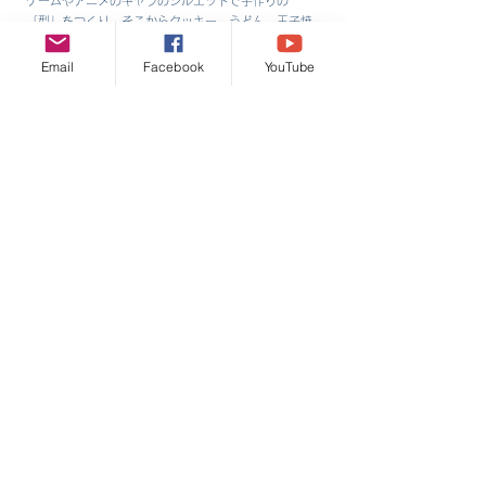
ゲームやアニメのキャラのシルエットで手作りの
「型」をつくり、そこからクッキー、うどん、玉子焼
きなどなどで、推しキャラの食べモノがつくられま
す。楽しい！美味しい！食育です。
Email
Facebook
YouTube
朝まで
ゲームサバイバル
ゲーム×都市型防災訓練
シン・スクールの教室に集まって、朝までどれだけ寝な
いで起きていられるかにチャレンジします。深夜ゲーム
をとことんやってみよう！というのと同時に、深夜のコ
ンビニ買い出し、夜明けの語り合い、自分の限界を知る
など、火起こしよりも、気持ちを強く明るく持つことが
求められる都市型の防災訓練の意味合いも含みます。
AIをいじろう
AI×自由な発想で生み出そう
画像生成も可能なAI（ChatGPT４）を使い、みんなで雑
談しながらいじり倒して遊ぼうという企画。どんな風に
言うと聞いてくれるのか？どんな新しいモノが生まれる
のか？AIと遊びながら学んでゆきます。
お問い合わせはコチラ