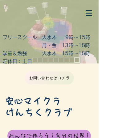
フリースクール 火水木 9時～15時
月・金 13時～18時
学童＆勉強 火水木 15時～18時
定休日：土日
お問い合わせはコチラ
マイクラ
​安心
けんちくクラブ
みんなで作ろう！自分の世界！