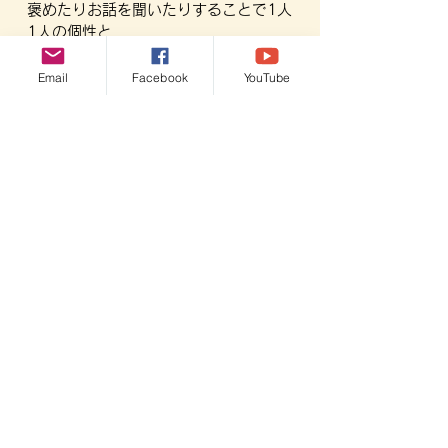
褒めたりお話を聞いたりすることで1人
1人の個性と
創造性を応援します。
Email
Facebook
YouTube
※24時間自由に入ることが出来るワールドで
す。
※クリエイティブのみです。戦いはしませ
ん。
※攻撃や破壊は一切禁止の参加ルール（ルー
ルブックを個別にお渡ししています）
※毎週火曜・木曜の14時ごろからサポーター
がZoomで参加予定です。
※プログラミングや建築のノウハウを教える
ところではありません。
※連絡用の外部掲示板でお子様同士のコミュ
ニケーションが可能です。
シン・スクール会員
月額1000円
マイクラ会員