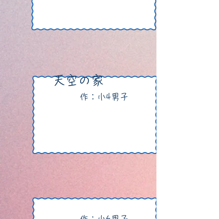
​天空の家
作：小4男子