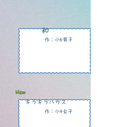
​和
作：小6男子
New
​キラキラハウス
作：小4
女子