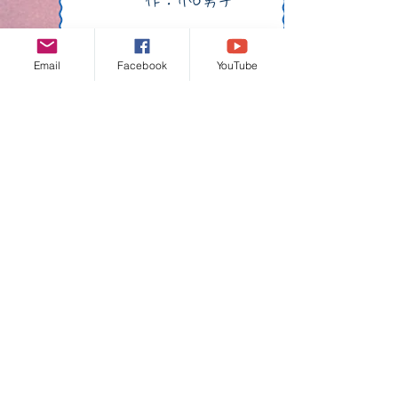
作：小6男子
​ホテルマンション
Email
Facebook
YouTube
​会員募集中です！皆さんの
素敵な建築、お披露目して
みませんか？
​サポーター紹介
はじめまして。安心マイクラけんち
くクラブのサポーターのエミと申し