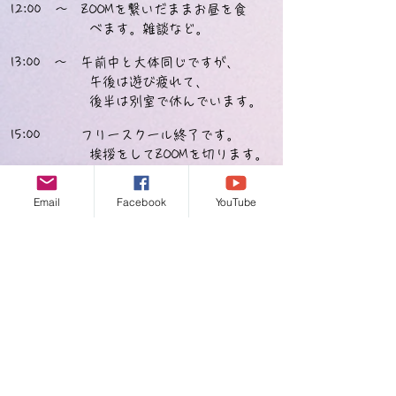
12:00 ～ ZOOMを繋いだままお昼を食
べます。雑談など。
13:00 ～ 午前中と大体同じですが、
午後は遊び疲れて、
​ 後半は別室で休んでいます。
15:00 フリースクール終了です。
​ 挨拶をしてZOOMを切ります。
Email
Facebook
YouTube
写真
​先生と、教室に来ている子供達
と、Amongusで遊んでいます。