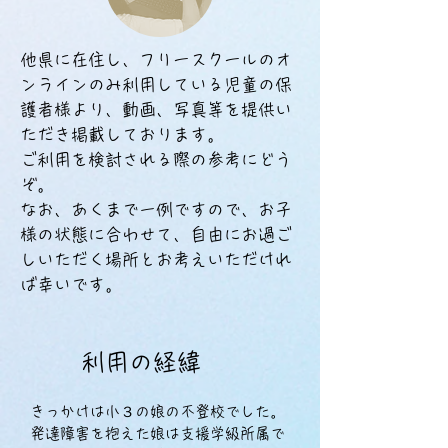
他県に在住し、フリースクールのオ
ンラインのみ利用している児童の保
護者様より、動画、写真等を提供い
ただき掲載しております。
ご利用を検討
​される際の参考にどう
ぞ。
なお、あくまで一例ですので、お子
様の状態に合わせて、自由にお過ご
しいただく場所とお考えいただけれ
ば幸いです。
利用の経緯
​きっかけは小３の娘の不登校でした。
発達障害を抱えた娘は支援学級所属で