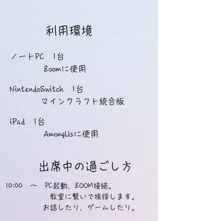
利用環境
ノートPC 1台
Zoomに使用
NintendoSwitch 1台
マインクラフト統合版
iPad 1台
​ AmongUsに使用
出席中の過ごし方
10:00 ～ PC起動、ZOOM接続。
​ 教室に繋いで挨拶します。
お話したり、ゲームしたり。