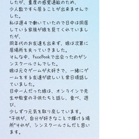
したが、
重度の感覚過敏のため、
少人数ですら居ることが出来ませんで
した。
私は週４で働いていたので日中は同居
している家族が
娘を見てくれていまし
たが、
同年代のお友達も出来ず、
娘は次第に
居場所を失っていきました。
そんな中、FaceBookで出会ったのがシ
ンスクールさんでした。
娘は元々ゲームが大好きで、
一緒にゲ
ームをする友達が欲しいと常日頃話し
ていました。
日中一人だった娘は、オンラインで先
生や教室の子供たちと話し、
食べ、遊
び、
少しずつ元気を取り戻しています。
”子供が、自分が好きなことで輝ける場
所”
それが、シンスクールさんだと思い
ます。